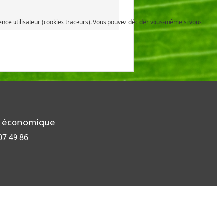
rience utilisateur (cookies traceurs). Vous pouvez décider vous-même si vous
ité économique
07 49 86