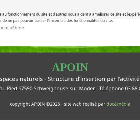
ls au fonctionnement du site et d’autres nous aident à améliorer ce site et l’expé
 de ne pas pouvoir utiliser l’ensemble des fonctionnalités du site.
JoomlaShine
APOIN
spaces naturels - Structure d'insertion par l'activ
 du Ried
67590 Schweighouse-sur-Moder - Téléphone
03 88 
copyright APOIN ©2026 - site web réalisé par
doc&média