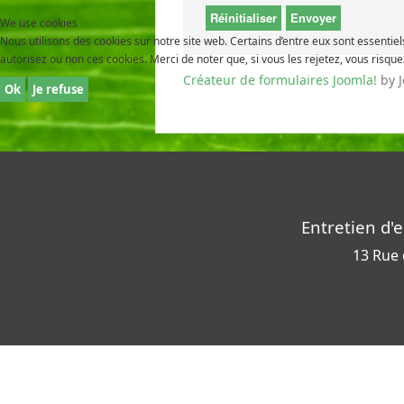
Réinitialiser
Envoyer
We use cookies
Nous utilisons des cookies sur notre site web. Certains d’entre eux sont essentie
autorisez ou non ces cookies. Merci de noter que, si vous les rejetez, vous risquez
Créateur de formulaires Joomla!
by 
Ok
Je refuse
Entretien d'e
13 Rue